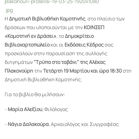
plakonouri-prosklisi-19-03-25-1920x1080
.jpg
Η
Δημοτική Βιβλιοθήκη Κομοτηνής
, στο πλαίσιο των
δράσεων που υλοποιούνται με την
ΚΟΙΝΣΕΠ
«Κομοτηνή εν Δράσει»
, το
Δημοκρίτειο
Βιβλιοχαρτοπωλείο
και οι
Εκδόσεις Κέδρος
σας
προσκαλούν στην παρουσίαση της συλλογής
διηγημάτων
"Τρύπα στο ταβάνι" της Αλέκας
Πλακονούρη
την
Τετάρτη 19 Μαρτίου και ώρα 18:30
στη
Δημοτική Βιβλιοθήκη Κομοτηνής.
Για το βιβλίο θα μιλήσουν:
-
Μαρία Αλεξίου
, Φιλόλογος
-
Νάγια Δαλακούρα
, Αρχαιολόγος και Συγγραφέας